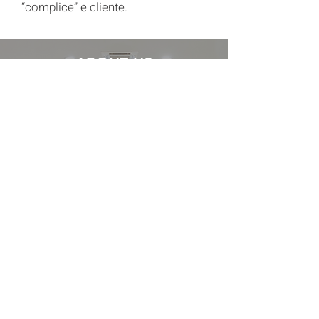
“complice” e cliente.
ABOUT US
Chi Siamo
Scopri di più sui nostri consulenti
e sulla loro esperienza
CONOSCI IL TEAM